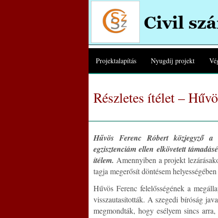
Projektalapítás
Nyugdíj projekt
Vég
Részletes ítélet – Hűv
Hűvös Ferenc Róbert közjegyző a h
egzisztenciám ellen elkövetett támadás
ítélem.
Amennyiben a projekt lezárásakor
tagja megerősít döntésem helyességében a
Hűvös Ferenc felelősségének a megállapí
visszautasították. A szegedi bíróság jav
megmondták, hogy esélyem sincs arra, h