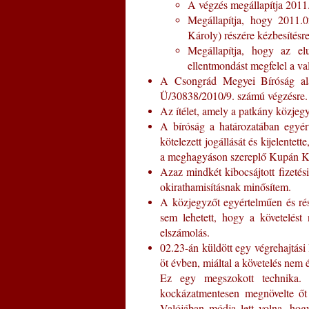
A végzés megállapítja 2011.
Megállapítja, hogy 2011.
Károly) részére kézbesítésr
Megállapítja, hogy az el
ellentmondást megfelel a va
A Csongrád Megyei Bíróság alap
Ü/30838/2010/9. számú végzésre.
Az ítélet, amely a patkány közjeg
A bíróság a határozatában egyért
kötelezett jogállását és kijel
a meghagyáson szereplő Kupán Ká
Azaz mindkét kibocsájtott fizetés
okirathamisításnak minősítem.
A közjegyzőt egyértelműen és rés
sem lehetett, hogy a követelés
elszámolás.
02.23-án küldött egy végrehajtási
öt évben, miáltal a követelés nem é
Ez egy megszokott technika. A
kockázatmentesen megnövelte őt 
Valójában módja lett volna, hog