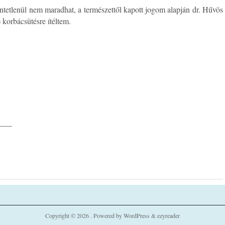
ntetlenül nem maradhat, a természettől kapott jogom alapján dr. Hűvös
 korbácsütésre ítéltem.
___
Copyright © 2026 . Powered by
WordPress
&
ezyreader