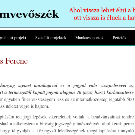
rehajtó projekt
Szatellit projektek
Munkacsoportok
Petíciók
ös Ferenc
anyag szemét munkájával és a joggal való visszaélésével az
ért a természettől kapott jogom alapján 20 (azaz húsz) korbácsütésre
 egyetlen fillér veszteségem lesz és az internetközösség legalább 500
z ítéletet végre is hajtom.
tására tett jogi lépések sikertelenek voltak, a beadványaimat rendre
aslatára felkerestem a bíróság jogszegély intézményét, ahol kerek perec
ogy tárgyalják a közjegyző felelősségének megállapítására irányuló