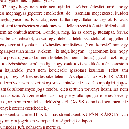
a anyját ennek a patkánynak.
02 hogy-hogy nem már nem ajánlott levélben értesített arról, hogy
tési meghagyás jogerőre emelkedett, de – zseniális megérzéssel küldött
meghagyásról is. Kizárólag ezért tudtam egyáltalán az ügyről. És csak
ni, ami természetesen csak messze a fellebbezési idő után történhetett.
értem az ombudsmantól. Gondolja meg, ha az ősöreg, lúdtalpas, félvak
 be az értesítőt, akkor egy ítélet a felek szándékától függetlenül
ény szerint ilyenkor a kézbesítés minősítése „Nem kereste” ami egy
galapozatlan állítás. Nekem – ki tudja hogyan – igazolnom kell, hogy
, a posta ugyanakkor nem köteles (és nem is tudja) igazolni azt, hogy
et a kézbesítésre, arról pedig, hogy csak a visszaküldés után kereste a
 hajlandók (mert nem kötelesek) igazolást kiállítani. Tehát ami
annyi, hogy „A kézbesítés sikertelen”. Az eljárást – az AJB-4817/2011
n természetesen alkotmányosnak minősítette az állampolgári jogok
zásnak alkotmányos joga ostoba, életszerűtlen törvényt hozni. Ez nem
y rakás szar. A szememben az, hogy egy állampolgár ellenes törvény
alaki, az nem menti fel a felelősség alól. (Az SS katonákat sem mentette
vények szerint cselekedtek.)
es adósként a UnitedIT Kft., másodrendűként KUPÁN KÁROLY van
y milyen jogcímen szerepelek a végrehajtási lapon.
 UnitedIT Kft. sohasem ismerte el.