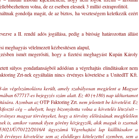
fellebbezhettem volna, de ez esetben elesnek 3 millió extraprofittól.
áltnak gondolja magát, de az biztos, ha veszteségem keletkezik ezért
vezve a II. rendű adós jogállása, pedig a bíróság határozottan állást
tési meghagyás vélelmezett kézbesítésen alapul,
zésben ismét megerősíti, hogy a fizetési meghagyást Kupán Károly
ett súlyos gondatlanságból adódóan a végrehajtás elindításakor nem
ktoring Zrt-nek egyáltalán nincs érvényes követelése a UnitedIT Kft.
8-án végelszámolásra került, amely szabályosan megjelent a Magyar
mában 677717-es bejegyzés szám alatt. Ez 40 (+180) nap időtartamot
újtására. Azonban az
OTP Faktoring Zrt.
nem jelentett be követelést. Ez
ifosztó cég – ahelyett, hogy bizonyította volna a követelés létezését –
rvényes magyar törvényeket, hogy a törvény előírásának megfelelően
inek is, amikor vannak ilyen görény közjegyzők, akik maguk is szarnak
53021/Ü/70122/2016/4 ügyszámú Végrehajtási lap kiállításakor a
t érvényes követelése sem az elsődleges kötelezettel szemben, sem a