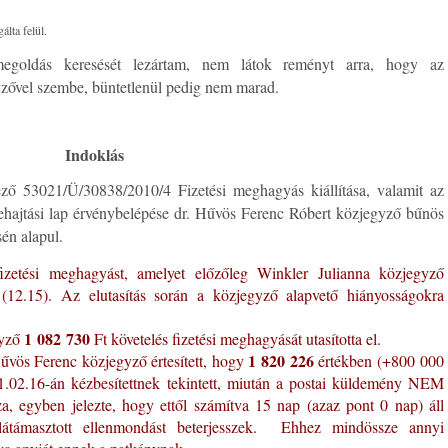
álta felül.
megoldás keresését lezártam, nem látok reményt arra, hogy az
gyzővel szembe, büntetlenül pedig nem marad.
Indoklás
ező 53021/Ü/30838/2010/4 Fizetési meghagyás kiállítása, valamit az
ajtási lap érvénybelépése dr. Hűvös Ferenc Róbert közjegyző bűnös
sén alapul.
zetési meghagyást, amelyet előzőleg Winkler Julianna közjegyző
t (12.15). Az elutasítás során a közjegyző alapvető hiányosságokra
1 082 730
gyző
Ft követelés fizetési meghagyását utasította el.
1 820 226
vös Ferenc közjegyző értesített, hogy
értékben (+800 000
1.02.16-án kézbesítettnek tekintett, miután a postai küldemény NEM
, egyben jelezte, hogy ettől számítva 15 nap (azaz pont 0 nap) áll
alátámasztott ellenmondást beterjesszek. Ehhez mindössze annyi