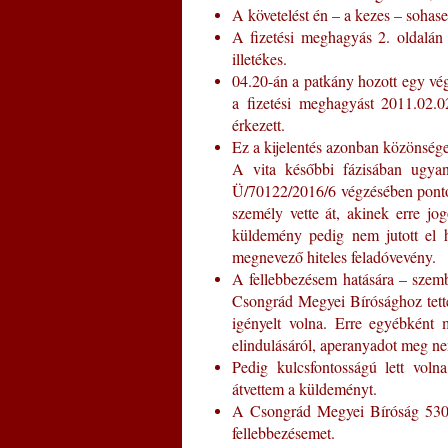
A követelést én – a kezes – sohase
A fizetési meghagyás 2. oldalán 
illetékes.
04.20-án a patkány hozott egy v
a fizetési meghagyást 2011.02.0
érkezett.
Ez a kijelentés azonban közönség
A vita későbbi fázisában ugyan
Ü/70122/2016/6 végzésében pont
személy vette át, akinek erre jo
küldemény pedig nem jutott el h
megnevező hiteles feladóvevény.
A fellebbezésem hatására – szemb
Csongrád Megyei Bírósághoz tette 
igényelt volna. Erre egyébként 
elindulásáról, aperanyadot meg ne
Pedig kulcsfontosságú lett voln
átvettem a küldeményt.
A Csongrád Megyei Bíróság 53021
fellebbezésemet.