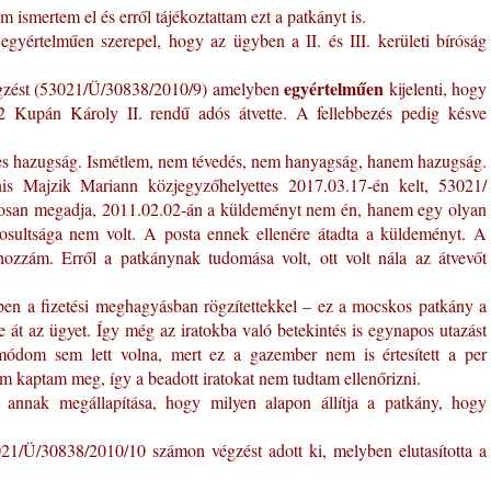
m ismertem el és erről tájékoztattam ezt a patkányt is.
egyértelműen szerepel, hogy az ügyben a II. és III. kerületi bíróság
egyértelműen
égzést (53021/Ü/30838/2010/9) amelyben
kijelenti, hogy
2 Kupán Károly II. rendű adós átvette. A fellebbezés pedig késve
es hazugság. Ismétlem, nem tévedés, nem hanyagság, hanem hazugság.
is Majzik Mariann közjegyzőhelyettes 2017.03.17-én kelt, 53021/
osan megadja, 2011.02.02-án a küldeményt nem én, hanem egy olyan
gosultsága nem volt. A posta ennek ellenére átadta a küldeményt. A
ozzám. Erről a patkánynak tudomása volt, ott volt nála az átvevőt
en a fizetési meghagyásban rögzítettekkel – ez a mocskos patkány a
át az ügyet. Így még az iratokba való betekintés is egynapos utazást
módom sem lett volna, mert ez a gazember nem is értesített a per
m kaptam meg, így a beadott iratokat nem tudtam ellenőrizni.
a annak megállapítása, hogy milyen alapon állítja a patkány, hogy
/Ü/30838/2010/10 számon végzést adott ki, melyben elutasította a