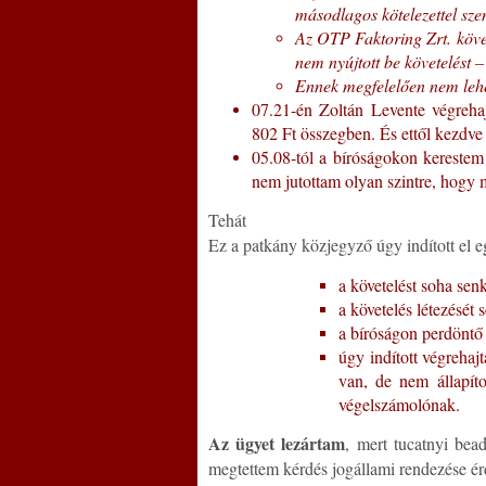
másodlagos kötelezettel sz
Az OTP Faktoring Zrt. követe
nem nyújtott be követelést –
Ennek megfelelően nem lehet
07.21-én Zoltán Levente végrehajt
802 Ft összegben. És ettől kezdve
05.08-tól a bíróságokon kerestem
nem jutottam olyan szintre, hogy
Tehát
Ez a patkány közjegyző úgy indított el eg
a követelést soha senk
a követelés létezését
a bíróságon perdöntő
úgy indított végrehaj
van, de nem állapít
végelszámolónak.
Az ügyet lezártam
, mert tucatnyi bea
megtettem kérdés jogállami rendezése é