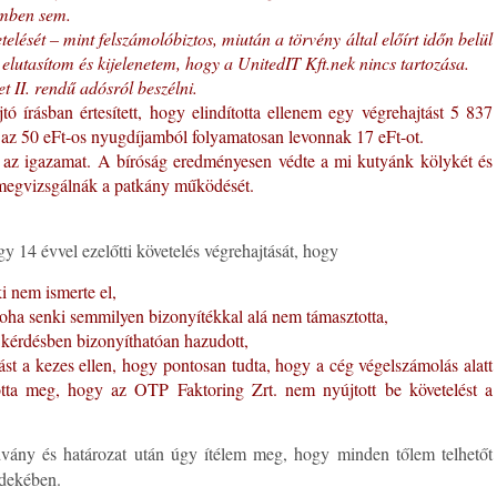
emben sem.
lését – mint felszámolóbiztos, miután a törvény által előírt időn belül
 elutasítom és kijelenetem, hogy a UnitedIT Kft.nek nincs tartozása.
 II. rendű adósról beszélni.
ó írásban értesített, hogy elindította ellenem egy végrehajtást 5 837
 az 50 eFt-os nyugdíjamból folyamatosan levonnak 17 eFt-ot.
 az igazamat. A bíróság eredményesen védte a mi kutyánk kölykét és
 megvizsgálnák a patkány működését.
y 14 évvel ezelőtti követelés végrehajtását, hogy
i nem ismerte el,
 soha senki semmilyen bizonyítékkal alá nem támasztotta,
 kérdésben bizonyíthatóan hazudott,
tást a kezes ellen, hogy pontosan tudta, hogy a cég végelszámolás alatt
otta meg, hogy az OTP Faktoring Zrt. nem nyújtott be követelést a
dvány és határozat után úgy ítélem meg, hogy minden tőlem telhetőt
rdekében.