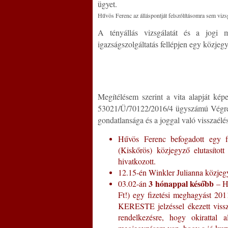
ügyet.
Hűvös Ferenc az álláspontját felszólításomra sem vizsg
A tényállás vizsgálatát és a jogi 
igazságszolgáltatás fellépjen egy közje
Megítélésem szerint a vita alapját kép
53021/Ü/70122/2016/4 ügyszámú Végreh
gondatlansága és a joggal való visszaélé
Hűvös Ferenc befogadott egy fi
(Kiskőrös) közjegyző elutasítot
hivatkozott.
12.15-én Winkler Julianna közje
3 hónappal később
03.02-án
– Hű
Ft!) egy fizetési meghagyást 201
KERESTE jelzéssel ékezett vissza
rendelkezésre, hogy okirattal 