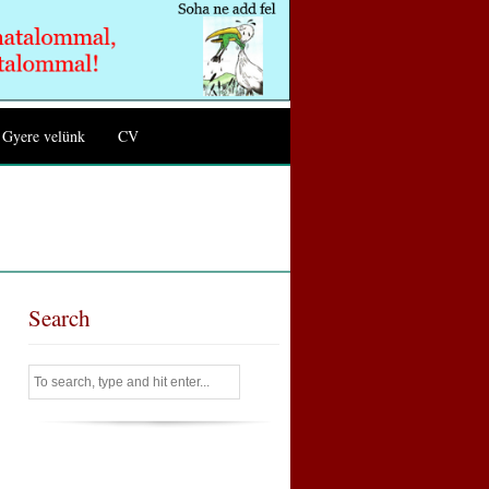
Gyere velünk
CV
Search