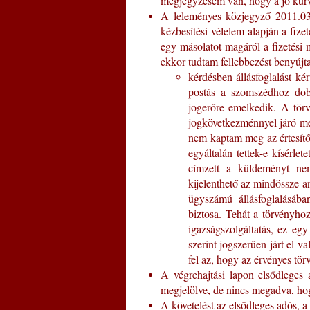
megjegyzésem van, hogy a jó kurv
A leleményes közjegyző 2011.03.
kézbesítési vélelem alapján a fize
egy másolatot magáról a fizetési 
ekkor tudtam fellebbezést benyújta
kérdésben állásfoglalást k
postás a szomszédhoz dobja
jogerőre emelkedik. A törv
jogkövetkezménnyel járó me
nem kaptam meg az értesítőt
egyáltalán tettek-e kísérlet
címzett a küldeményt nem
kijelenthető az mindössze 
ügyszámú állásfoglalásába
biztosa. Tehát a törvényho
igazságszolgáltatás, ez eg
szerint jogszerűen járt el v
fel az, hogy az érvényes tör
A végrehajtási lapon elsődleg
megjelölve, de nincs megadva, hog
A követelést az elsődleges adós, a