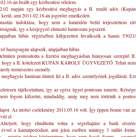
02.16-án beállt egy kézbesítési vélelem.
02.02 napján egy kézbesítési meghagyás a II. rendű adós (Kupán
e kerül, ami 2011.02.18-án jogerőre emelkedett.
utasítás indoklása, hogy nem a határidőn belül terjesztettem elő
lóságnak, így a közjegyző elutasító határozata jogszerű.
jaiban hibás végzésében kifejezetten hivatkozik a hamis 53021/
yző hazugságán alapszik, alapjaiban hibás.
elműen pontosította a fizetési meghagyásban hiányosan szereplő II.
entette, hogy a II. kötelezett KUPÁN KÁROLY ÜGYVEZETŐ. Tehát nem
roly természetes személy.
i meghagyás hamisan tünteti fel a II. adós személyének jogállását. Ezt
zletesen tájékoztattam, így az egész ügyet pontosan ismerte. Kétsége
t nem fogom kifizetni, mindaddig, amíg meg nem történik a pontos
 lapot. Az utolsó cselekmény 2011.05.16 volt. Így éppen benne van az
vül el.
helyett, hogy elindította volna a végrehajtást a bank részére
évvel a kamatperiódust, ami jelen esetben mintegy 3 millió forint.
y – miután írásban kijelentettem, hogy nem fogok fizetni – azonnal