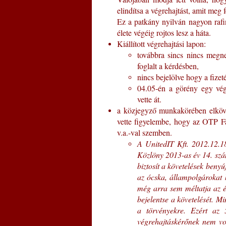
elindítsa a végrehajtást, amit meg 
Ez a patkány nyilván nagyon rafin
élete végéig rojtos lesz a háta.
Kiállított végrehajtási lapon:
továbbra sincs nincs megne
foglalt a kérdésben,
nincs bejelölve hogy a fize
04.05-én a görény egy vég
vette át.
a közjegyző munkakörében elkövet
vette figyelembe, hogy az OTP Fa
v.a.-val szemben.
A UnitedIT Kft. 2012.12.1
Közlöny 2013-as év 14. szá
biztosít a követelések beny
az ócska, állampolgárokat k
még arra sem méltatja az é
bejelentse a követelését. M
a törvényekre. Ezért az 
végrehajtáskérőnek nem vol