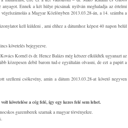
z anyagot. Ennek a két hülye picsának nyilván meghaladja az értelmi
a végelszámolás a Magyar Közlönyben 2013.03.28-án, a 14. számba a
bizonylatot kell küldeni , ami ehhez a dátumhoz képest 40 napon belül
incs követelés bejegyezve.
 Kovács Kornél és dr. Hencz Balázs még kétszer elküldték ugyanazt az
bb közepesen debil barom tud-e egyáltalán olvasni, de ezt a papírt a
ott szellemi csökevény, amin a dátum 2013.03.28-at követő negyven
t követelése a cég felé, így egy kezes felé sem lehet.
 mocskos gazemberek szarnak a magyar törvényekre.
k.