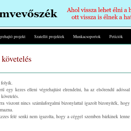
rehajtó projekt
Szatellit projektek
Munkacsoportok
Petíciók
 követelés
folyik.
rű egy kezes elleni végrehajtást elrendelni, ha az elsőrendű adóssal
 követelés.
rra viszont nincs számlaforgalmi bizonylattal igazolt bizonyíték, hogy
ármazna.
ezes felé senki nem igazolta, hogy a céggel szemben bárkinek lenne