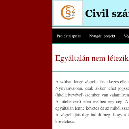
Projektalapítás
Nyugdíj projekt
Vég
Egyáltalán nem létezik
A szóban forgó végrehajtás a kezes ellen 
Nyilvánvalóan, csak akkor lehet jogsze
(hitelfelvevővel) szemben van valamilyen
A hitelfelvevő jelen esetben egy cég. A
egyáltalán lenne követés és az miből sz
A végrehajtás úgy indult meg, hogy a k
követelése.