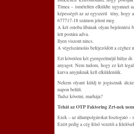
Tímea – ismételten elküldte ugyanazt a
képességét az az egyszerű tény, hogy 
677717-18 számon jelent meg.
A két ostoba libának olyan bejelentési 
lett postára adva.
Ilyen viszont nincs.
A végelszámolás befejeződött a céghez n
Ezt követően két gyengeelméjű hülye dr.
anyagot. Nem tudom, hogy ez két legalá
kurva anyjuknak kell elküldeniük.
Nekem olyant küldj te jogásznak álcáz
napon belüli.
Tudsz követni, marhája?
Tehát az OTP Faktoring Zrt-nek nem vol
Ezek – az állampolgárokat fosztogató –
Ezért pedig a cég felső vezetői a felelőse