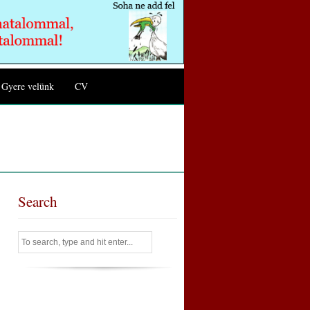
Gyere velünk
CV
Search