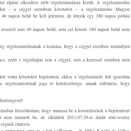
i eljárás elkezdése előtt végelszámolásra került. A végelszámolási
den – a céggel szembeni követelést – a végelszámolás Magyar
40 napon belül be kell jelenteni, de létezik egy 180 napos pótlási
. részéről sem 40 napon belül, sem ezt követő 180 napon belül nem
cég végelszámolásának a lezárása, hogy a céggel szemben semmilyen
ncs, ezért s végrehajtás sem a céggel, sem a kezessel szemben nem
tt volna követelést bejelenteni, ekkor a végelszámoló felé igazolnia
s a végelszámolónak joga és kötelezettsége, annak eldöntése, hogy
ehetőségével!
rásban felszólítottam, hogy mutassa be a követelésének a bejelentését
t nem mutatott be, de elküldött 2011.07.29-re datált térti-vevény
ó cégnek címezve.
ák a mulasztást, erre ez a két vadbarom – dr. Mikó Katalin és Gábos