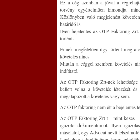
Ez a cég azonban a jóval a végrehajtás
törvény egyértelműen kimondja, min
Közlönyben való megjelenést követően 
határidő is.
Ilyen bejelentés az OTP Faktoring Zrt
.
történt
Ennek megfelelően úgy történt meg a 
követelés nincs.
Miután a céggel szemben követelés ni
indítható.
Az OTP Faktoring Zrt-nek lehetősége le
kellett volna a követelés létezését é
megalapozott a követelés vagy sem.
Az OTP faktoring nem élt a bejelentés l
Az OTP Faktoring Zrt-t – mint kezes – í
igazoló dokumentumot. Ilyen igazolás
másolatot, egy Advocat nevű felszámol
Ismételten felszólítottam, hogy pótolj