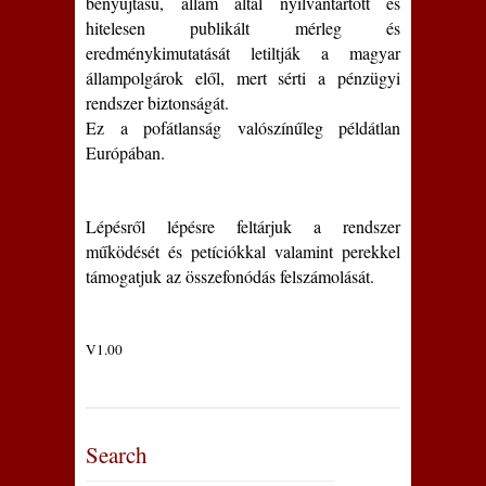
benyújtású, állam által nyilvántartott és
hitelesen publikált mérleg és
eredménykimutatását letiltják a magyar
állampolgárok elől, mert sérti a pénzügyi
rendszer biztonságát.
Ez a pofátlanság valószínűleg példátlan
Európában.
Lépésről lépésre feltárjuk a rendszer
működését és petíciókkal valamint perekkel
támogatjuk az összefonódás felszámolását.
V1.00
Search