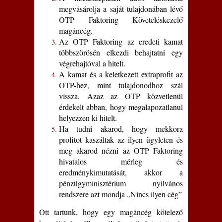
megvásárolja a saját tulajdonában lévő
OTP Faktoring Követeléskezelő
magáncég.
Az OTP Faktoring az eredeti kamat
többszörösén elkezdi behajtatni egy
végrehajtóval a hitelt.
A kamat és a keletkezett extraprofit az
OTP-hez, mint tulajdonodhoz szál
vissza. Azaz az OTP közvetlenül
érdekelt abban, hogy megalapozatlanul
helyezzen ki hitelt.
Ha tudni akarod, hogy mekkora
profitot kaszáltak az ilyen ügyleten és
meg akarod nézni az OTP Faktoring
hivatalos mérleg és
eredménykimutatását, akkor a
pénzügyminisztérium nyilvános
rendszere azt mondja „Nincs ilyen cég”
Ott tartunk, hogy egy magáncég kötelező