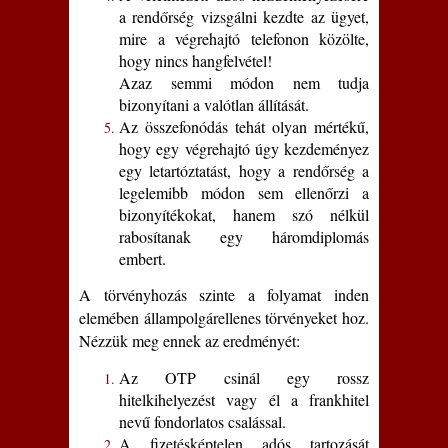
a rendőrség vizsgálni kezdte az ügyet,
mire a végrehajtó telefonon közölte,
hogy nincs hangfelvétel!
Azaz semmi módon nem tudja
bizonyítani a valótlan állítását.
Az összefonódás tehát olyan mértékű,
hogy egy végrehajtó úgy kezdeményez
egy letartóztatást, hogy a rendőrség a
legelemibb módon sem ellenőrzi a
bizonyítékokat, hanem szó nélkül
rabosítanak egy háromdiplomás
embert.
A törvényhozás szinte a folyamat inden
elemében állampolgárellenes törvényeket hoz.
Nézzük meg ennek az eredményét:
Az OTP csinál egy rossz
hitelkihelyezést vagy él a frankhitel
nevű fondorlatos csalással.
A fizetésképtelen adós tartozását