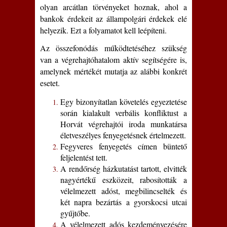
olyan arcátlan törvényeket hoznak, ahol a
bankok érdekeit az állampolgári érdekek elé
helyezik. Ezt a folyamatot kell leépíteni.
Az összefonódás működtetéséhez szükség
van a végrehajtóhatalom aktív segítségére is,
amelynek mértékét mutatja az alábbi konkrét
esetet.
Egy bizonyítatlan követelés egyeztetése
során kialakult verbális konfliktust a
Horvát végrehajtói iroda munkatársa
életveszélyes fenyegetésnek értelmezett.
Fegyveres fenyegetés címen büntető
feljelentést tett.
A rendőrség házkutatást tartott, elvitték
nagyértékű eszközeit, rabosították a
vélelmezett adóst, megbilincselték és
két napra bezártás a gyorskocsi utcai
gyűjtőbe.
A vélelmezett adós kezdeményezésére