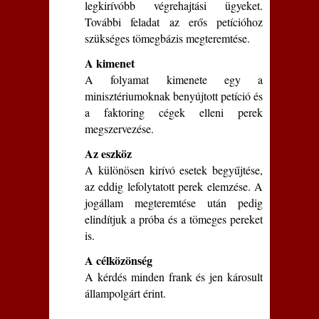
legkirívóbb végrehajtási ügyeket.
További feladat az erős petícióhoz
szükséges tömegbázis megteremtése.
A kimenet
A folyamat kimenete egy a
minisztériumoknak benyújtott petíció és
a faktoring cégek elleni perek
megszervezése.
Az eszköz
A különösen kirívó esetek begyűjtése,
az eddig lefolytatott perek elemzése.
A
jogállam megteremtése után pedig
elindítjuk a próba és a tömeges pereket
is.
A célközönség
A kérdés minden frank és jen károsult
állampolgárt érint.