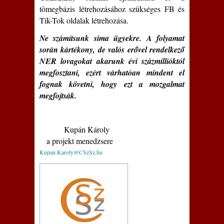
tömegbázis létrehozásához szükséges FB és
Tik-Tok oldalak létrehozása.
Ne számítsunk sima ügyekre. A folyamat
során kártékony, de valós erővel rendelkező
NER lovagokat akarunk évi százmillióktól
megfosztani, ezért várhatóan mindent el
fognak követni, hogy ezt a mozgalmat
megfojtsák.
Kupán Károly
a projekt menedzsere
Kupan.Karoly@CSzSz.hu