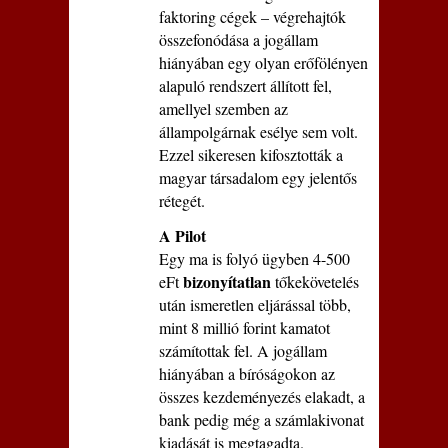
faktoring cégek – végrehajtók
összefonódása a jogállam
hiányában egy olyan erőfölényen
alapuló rendszert állított fel,
amellyel szemben az
állampolgárnak esélye sem volt.
Ezzel sikeresen kifosztották a
magyar társadalom egy jelentős
rétegét.
A Pilot
Egy ma is folyó ügyben 4-500
bizonyítatlan
eFt
tőkekövetelés
után ismeretlen eljárással több,
mint 8 millió forint kamatot
számítottak fel. A jogállam
hiányában a bíróságokon az
összes kezdeményezés elakadt, a
bank pedig még a számlakivonat
kiadását is megtagadta.