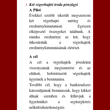
Két végrehajtói iroda pénzügyi
A Pilot
Évekkel ezelőtt sikerült megszerezni
két végrehajtó mérleg és
eredménykimutatását. Egészen
elképesztő összegeket találtunk. A
munka eredménye az lett, hogy
titkosították a végrehajtók
eredménykimutatásának elérését.
A cél
A cél a végrehajtók jövedelmi
viszonyainak megismerése és az
eltiltott, bebörtönzött végrehajtók
ügyeinek a bemutatása.
További cél, hogy a bankrendszer
károsultjainak bemutassuk, hogy kikkel
állnak szemben és felhívjuk a
figyelmüket a segítségkérés
nélkülözhetetlenségére.