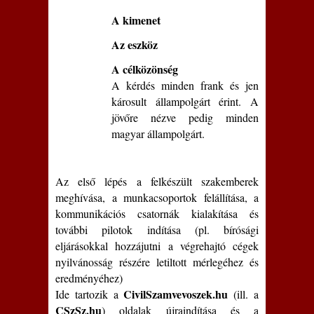
A kimenet
Az eszköz
A célközönség
A kérdés minden frank és jen
károsult állampolgárt érint. A
jövőre nézve pedig minden
magyar állampolgárt.
Az első lépés a felkészült szakemberek
meghívása, a munkacsoportok felállítása, a
kommunikációs csatornák kialakítása és
további pilotok indítása (pl. bírósági
eljárásokkal hozzájutni a végrehajtó cégek
nyilvánosság részére letiltott mérlegéhez és
eredményéhez)
CivilSzamvevoszek.hu
Ide tartozik a
(ill. a
CSzSz.hu
) oldalak újraindítása és a