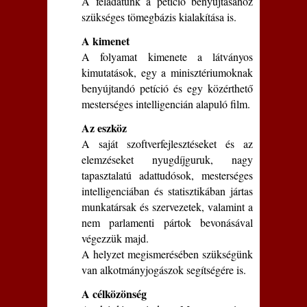
A feladatunk a petíció benyújtásához
szükséges tömegbázis kialakítása is.
A kimenet
A folyamat kimenete a látványos
kimutatások, egy a minisztériumoknak
benyújtandó petíció és egy közérthető
mesterséges intelligencián alapuló film.
Az eszköz
A saját szoftverfejlesztéseket és az
elemzéseket nyugdíjguruk, nagy
tapasztalatú adattudósok, mesterséges
intelligenciában és statisztikában jártas
munkatársak és szervezetek, valamint a
nem parlamenti pártok bevonásával
végezzük majd.
A helyzet megismerésében szükségünk
van alkotmányjogászok segítségére is.
A célközönség