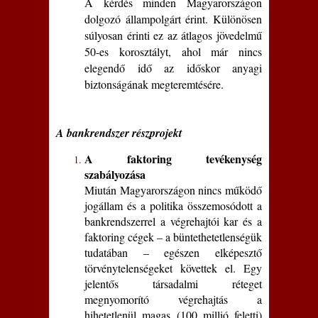
A kérdés minden Magyarországon
dolgozó állampolgárt érint. Különösen
súlyosan érinti ez az átlagos jövedelmű
50-es korosztályt, ahol már nincs
elegendő idő az időskor anyagi
biztonságának megteremtésére.
A bankrendszer részprojekt
A faktoring tevékenység
szabályozása
Miután Magyarországon nincs működő
jogállam és a politika összemosódott a
bankrendszerrel a végrehajtói kar és a
faktoring cégek – a büntethetetlenségük
tudatában – egészen elképesztő
törvénytelenségeket követtek el. Egy
jelentős társadalmi réteget
megnyomorító végrehajtás a
hihetetlenül magas (100 millió feletti)