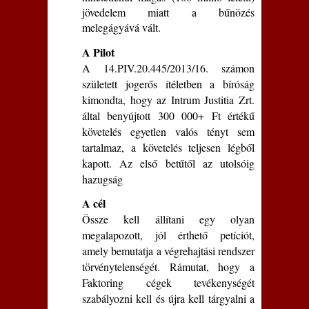
jövedelem miatt a bűnözés
melegágyává vált.
A Pilot
A 14.PIV.20.445/2013/16. számon
született jogerős ítéletben a bíróság
kimondta, hogy az Intrum Justitia Zrt.
által benyújtott 300 000+ Ft értékű
követelés egyetlen valós tényt sem
tartalmaz, a követelés teljesen légből
kapott. Az első betűtől az utolsóig
hazugság
A cél
Össze kell állítani egy olyan
megalapozott, jól érthető petíciót,
amely bemutatja a végrehajtási rendszer
törvénytelenségét. Rámutat, hogy a
Faktoring cégek tevékenységét
szabályozni kell és újra kell tárgyalni a