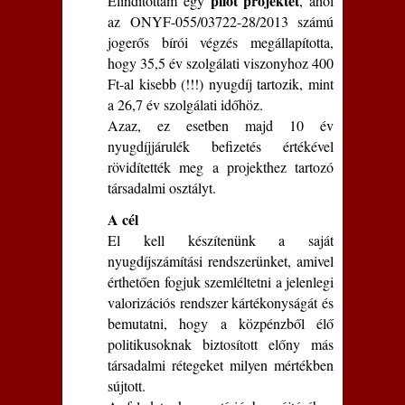
pilot projektet
Elindítottam egy
, ahol
az ONYF-055/03722-28/2013 számú
jogerős bírói végzés megállapította,
hogy 35,5 év szolgálati viszonyhoz 400
Ft-al kisebb (!!!) nyugdíj tartozik, mint
a 26,7 év szolgálati időhöz.
Azaz, ez esetben majd 10 év
nyugdíjjárulék befizetés értékével
rövidítették meg a projekthez tartozó
társadalmi osztályt.
A cél
El kell készítenünk a saját
nyugdíjszámítási rendszerünket, amivel
érthetően fogjuk szemléltetni a jelenlegi
valorizációs rendszer kártékonyságát és
bemutatni, hogy a közpénzből élő
politikusoknak biztosított előny más
társadalmi rétegeket milyen mértékben
sújtott.