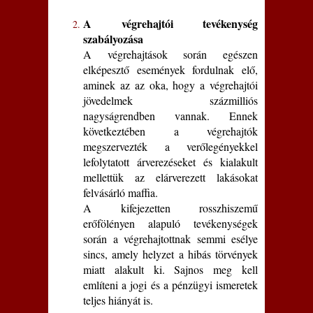
A végrehajtói tevékenység
szabályozása
A végrehajtások során egészen
elképesztő események fordulnak elő,
aminek az az oka, hogy a végrehajtói
jövedelmek százmilliós
nagyságrendben vannak. Ennek
következtében a végrehajtók
megszervezték a verőlegényekkel
lefolytatott árverezéseket és kialakult
mellettük az elárverezett lakásokat
felvásárló maffia.
A kifejezetten rosszhiszemű
erőfölényen alapuló tevékenységek
során a végrehajtottnak semmi esélye
sincs, amely helyzet a hibás törvények
miatt alakult ki. Sajnos meg kell
említeni a jogi és a pénzügyi ismeretek
teljes hiányát is.