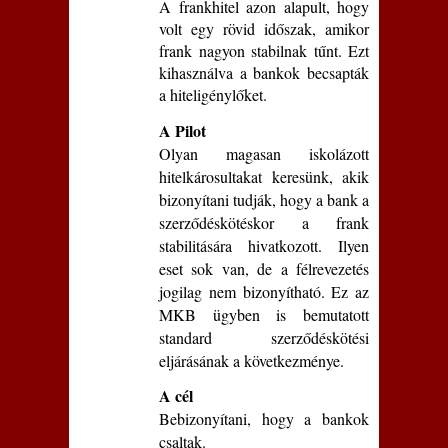
A frankhitel azon alapult, hogy
volt egy rövid időszak, amikor
frank nagyon stabilnak tűnt. Ezt
kihasználva a bankok becsapták
a hiteligénylőket.
A Pilot
Olyan magasan iskolázott
hitelkárosultakat keresünk, akik
bizonyítani tudják, hogy a bank a
szerződéskötéskor a frank
stabilitására hivatkozott. Ilyen
eset sok van, de a félrevezetés
jogilag nem bizonyítható. Ez az
MKB ügyben is bemutatott
standard szerződéskötési
eljárásának a következménye.
A cél
Bebizonyítani, hogy a bankok
csaltak.