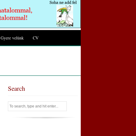
Gyere velünk
CV
Search