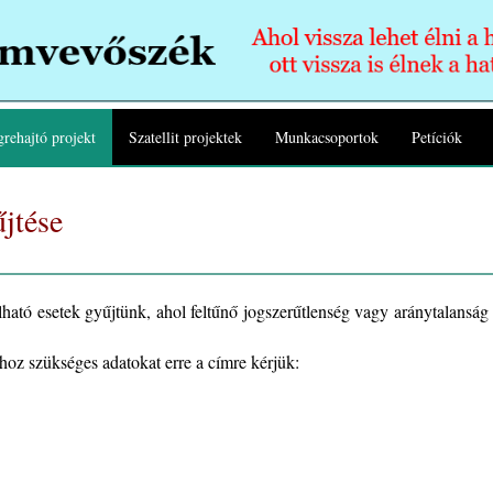
rehajtó projekt
Szatellit projektek
Munkacsoportok
Petíciók
űjtése
ató esetek gyűjtünk, ahol feltűnő jogszerűtlenség vagy aránytalanság
áshoz szükséges adatokat erre a címre kérjük: