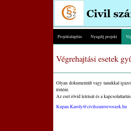
Projektalapítás
Nyugdíj projekt
Vég
Végrehajtási esetek gy
Olyan dokumentált vagy tanukkal igazolh
történt.
Az eset rövid leírását és a kapcsolattart
Kupan.Karoly@civilszamvevoszek.hu